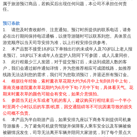
属于旅游预订商品，若购买后出现任何问题，本公司不承担任何责
任。
预订条款
1.
请您及时查收邮件、注意通知。预订时所提供的联系电话，请务
必在出行期间保持电话通畅，以便导游随时可以联系到您。具体景点
游览顺序以当天司导安排为准，以上行程安排仅供参考。
2.
本产品暂不接受18岁以下单独出行的未成年人及70岁以上老人报
名预订。18岁以下未成年人在监护人陪同下可参团，成人儿童同价。
3. 此行程
最少三人发团，对于提交预订后，未达到成团人数的客
户，我们会通过邮件通知详情，并为您推荐相应可成团线路，如推荐
线路无法达到您的需求，我们可为您取消预订，并退还所有预订金。
4.
根
据往年经验，索村薰衣草花期大约为6月中上旬到8月中上旬
，
塞南克修道院薰衣草花期约为6月中下旬-7月中下旬，具体看天气。
花
期末时
薰衣草的颜色可能会有变化，如果介意慎拍。
5.
参团当天赶火车或者飞机的客人，建议购买行程结束后一个半小
时至两个小时以后的车票/机票，因交通阻碍等不可抗因素导致的损失
公司概不负责。
6. 本产品为半自助游产品，如果安排九座以下商务车则提供司机兼
导游服务，为了避免司机疲劳驾驶并保障客人乘车安全以及车辆被偷
被砸情况发生，司导无法离开车辆并陪同大家游览，到了每个景点大