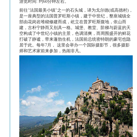
游览时间: 约60分钟
左右。
前往"法国最美小镇"之一的石头城，译为戈尔德(或高德村)，
是一座典型的法国普罗旺斯小镇，建于中世纪，整座城镇全
部由花岗岩堆砌修建而成，屹立在普罗旺斯腹地，依山而
建，古朴宁静而又别具一格。城堡、教堂、阶梯与蔚蓝的天
空构成了中世纪小镇的主景，色调清爽，而周围盛开的鲜花
打破了静谧，带来蓬勃生机，法国前总统密特朗的豪宅也隐
居于此。每年7月， 这里会举办一个国际摄影节，很多摄影
师和艺术家前来参加，热闹非凡。