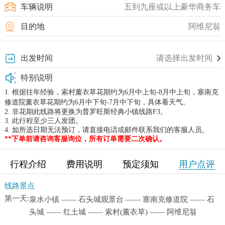
车辆说明
五到九座或以上豪华商务车
目的地
阿维尼翁
出发时间
请选择出发时间
特别说明
1. 根据往年经验，索村薰衣草花期约为
6月中上旬-8月中上旬，塞南克
修道院薰衣草花期约为6月中下旬-7月中下旬，具体看天气。
2.
非花期此线路将更换为普罗旺斯经典小镇线路
F3。
3.
此
行程
至少三人发团。
4.
如所选日期无法预订，请直接电话或邮件联系我们的客服人员。
**下单前请咨询客服询位，所有订单需要二次确认。
行程介绍
费用说明
预定须知
用户点评
行程介绍
线路景点
第一天:
泉水小镇 —— 石头城观景台 —— 塞南克修道院 —— 石
头城 —— 红土城 —— 索村(薰衣草) —— 阿维尼翁