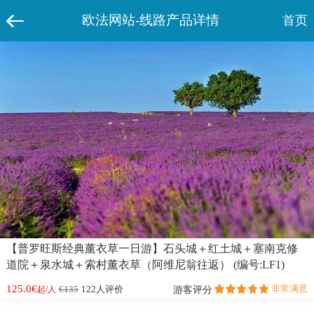
欧法网站-线路产品详情
首页
【普罗旺斯经典薰衣草一日游】石头城＋红土城＋塞南克修
道院＋泉水城＋索村薰衣草（阿维尼翁往返） (编号:LF1)
125.0€
非常满意
游客评分
€135
122人评价
起/人