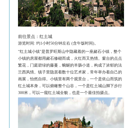
前往景点：红土城
游览时间: 约1小时50分钟
左右
(含午饭时间)。
“红土城小镇”是普罗旺斯山中隐藏着的一座赭石小镇，整个
小镇的房屋都用赭石修砌而成，火红而又热情。窗台的点点
繁花，门庭碧绿的藤蔓，蜿蜒的羊肠小道，构成了浓郁的法
兰西风情。镇子里隐居着数十位艺术家，常年举办着自己的
画展，怡然自得。小镇里有两个观景台，一个是依山而筑的
红土城本身，可以俯瞰整个山谷，一个是红土城山脚下步行
300米，可以一窥红土城全貌，也是一个最佳拍摄点。