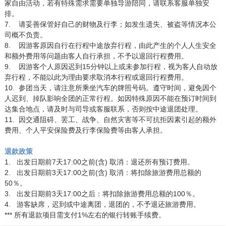
家自由活动，若有特殊需求需要单独导游陪同，请联系客服单独安
排。
7.
请妥善保管好自己的财物及行李；如发生遗失、被盗等情况本公
司概不负责。
8.
因游客原因自行在行程中途放弃行程，由此产生的个人人生安全
和额外费用等问题由客人自行承担，不予以退回行程费用。
9.
因游客个人原因迟到15分钟以上或未参加行程，视为客人自动放
弃行程，不能以此为理由要求取消本行程或退回行程费用。
10.
参团当天，请注意所乘坐汽车的牌照号码。遵守时间，避免因个
人迟到、掉队影响全团的正常行程。如因特殊原因不能在预订时间到
达集合地点，请及时与司导或客服联系，否则按中途退团处理。
11.
因交通阻碍、罢工、战争、自然灾害等不可抗拒因素引起的额外
费用、个人平安保险费及行李保险费等由客人承担。
退款政策
1.
出发日期前7天17:00之前(含) 取消：退还所有预订费用。
2.
出发日期前3天17:00之前(含) 取消：将扣除旅游费用总额的
50％。
3.
出发日期前3天17:00之后：将扣除旅游费用总额的100％。
4.
游客缺席，迟到或中途离团，退团的，不予退还旅游费用。
***
所有退款项目需支付1%左右的银行转账手续费。