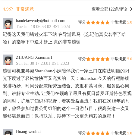
4.9分
非常满意
查看全部122条评论
handelawendy@hotmail.com
评分
非常满意
5.0
Tue Jun 18 06:53:02 BST 2024
记得这天我们错过火车下站 在导游风马（忘记他真实名字了哈
哈）的指导下中途才赶上 真的非常感谢
ZHUANG Xiaoman1
评分
非常满意
5.0
Sun Jul 30 17:23:01 BST 2023
感谢司机兼导游Shanshan小妹陪伴我们一家三口在南法明媚的阳
光下度过了轻松愉快而又充实的一天：Shanshan今天的行程路线
安排巧妙、时间分配兼顾劳逸结合、态度和蔼可亲、服务热心周
到、讲解专业生动, 让我们在领略了最具有夏日普罗旺斯特色景观
的同时，扩展了知识和视野，着实受益匪浅！我们在2018年的时
候，曾经参加过贵公司组织的这个一日游节目，很高兴这一次又
能够满意而归！保持联系，期待下一次更为精彩的旅程！
Huang wenhui
评分
非常满意
5.0