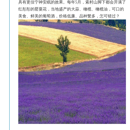
具有更佳宁神安眠的效果。每年5月，索村山脚下都会开满了
红彤彤的罂粟花，当地盛产的大蒜、橄榄、橄榄油，可口的
美食、鲜美的葡萄酒，价格低廉、品种繁多，怎可错过？