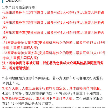
1.本产品可预定的车型:
-5座旅游商务车(安排司兼导，最多可坐3人+3件行李,儿童婴儿同样占
座)
-8座旅游商务车(安排司兼导，最多可坐5人+5件行李,儿童婴儿同样占
座)
-9座旅游商务车(安排司兼导
最多可坐6人+6件行李,儿童婴儿同样占
，
座)
-21座豪华奔驰大商务车(安排司机与独立的导游，最多可坐17人+16件
行李,儿童婴儿同样占座)
-23座豪华奔驰大商务车(安排司机与独立的导游，最多可坐21人+10件
行李,儿童婴儿同样占座)
注：若奔驰商务车被订满，我们将为您换成大众等其他品牌同型商务
车，若介意请慎拍。
2.市内地区如方便停车均可接送。若不方便停车可与客服另行沟通具
体的上车点。
3.包车天数，人数以及包车行程均可自定义，具体价格请详询客服。
4.若行李较多，在人数较少的情况下可将部分行李放置于车厢内部。
5.本商品需二次确认，如无咨询下单则订单无效。
支付完成后客服会
在24-48小时内确认是否预订成功。