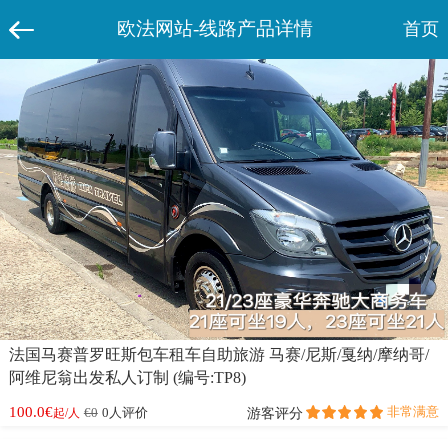
欧法网站-线路产品详情
首页
法国马赛普罗旺斯包车租车自助旅游 马赛/尼斯/戛纳/摩纳哥/
阿维尼翁出发私人订制 (编号:TP8)
100.0€
非常满意
游客评分
€0
0人评价
起/人