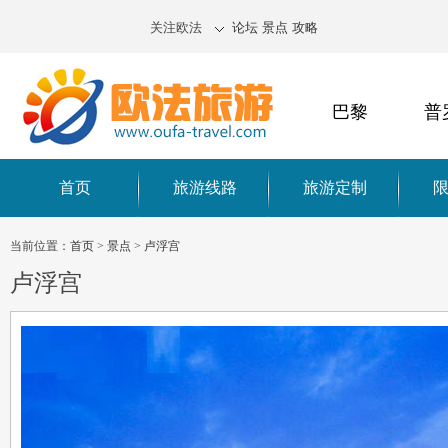
关注欧法
论坛
景点
攻略
巴黎
普
首页
旅游线路
旅游定制
当前位置：
首页
>
景点
>
卢浮宫
卢浮宫