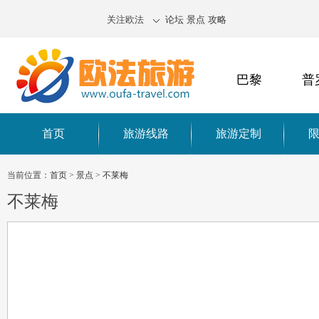
关注欧法
论坛
景点
攻略
巴黎
普
首页
旅游线路
旅游定制
当前位置：
首页
>
景点
>
不莱梅
不莱梅