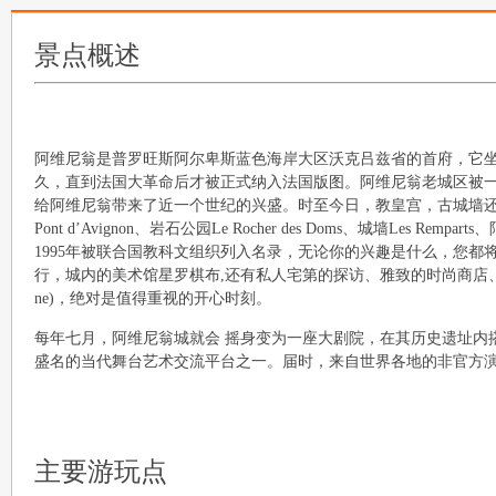
景点概述
阿维尼翁是普罗旺斯阿尔卑斯蓝色海岸大区沃克吕兹省的首府，它坐落
久，直到法国大革命后才被正式纳入法国版图。阿维尼翁老城区被一圈
给阿维尼翁带来了近一个世纪的兴盛。时至今日，教皇宫，古城墙还被完好
Pont d’Avignon、岩石公园Le Rocher des Doms、城墙Les Remp
1995年被联合国教科文组织列入名录，无论你的兴趣是什么，您
行，城内的美术馆星罗棋布,还有私人宅第的探访、雅致的时尚商店、古玩店
ne)，绝对是值得重视的开心时刻。
每年七月，阿维尼翁城就会 摇身变为一座大剧院，在其历史遗址内搭
盛名的当代舞台艺术交流平台之一。届时，来自世界各地的非官方演
主要游玩点